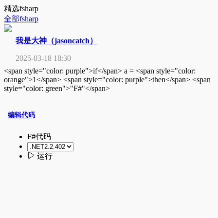
精选fsharp
全部fsharp
我是大神（jasoncatch）
2025-03-18 18:30
<span style="color: purple">if</span> a = <span style="color:
orange">1</span> <span style="color: purple">then</span> <span
style="color: green">"F#"</span>