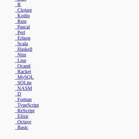
R
Clojure
Kotlin
Rust
Pascal
Perl
Erlang
Scala
Haskell
Nim
Lisp
Ocaml
Racket
MySQL
SQLite
NASM
D
Fortran
TypeScript
ReScript
Elixir
Octave
Basic