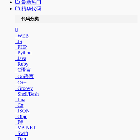
最新热门
精华代码
代码分类
WEB
JS
PHP
Python
Java
Ruby
C语言
Go语言
C++
Groovy
Shell/Bash
Lua
C#
JSON
Objc
F#
VB.NET
Swift
Dart