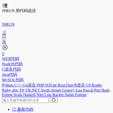
JSRUN 用代码说话
JSRUN
WEB代码
NodeJS代码
C语言代码
Java代码
MySQL代码
Python
C++
Go语言
PHP
SQLite
Rust
Dart
R语言
C#
Kotlin
Ruby
objc
F#
VB.NET
Swift
clojure
Groovy
Lua
Pascal
Perl
Bash
Erlang
Scala
Haskell
Nim
Lisp
Racket
Nasm
Fortran
最新代码