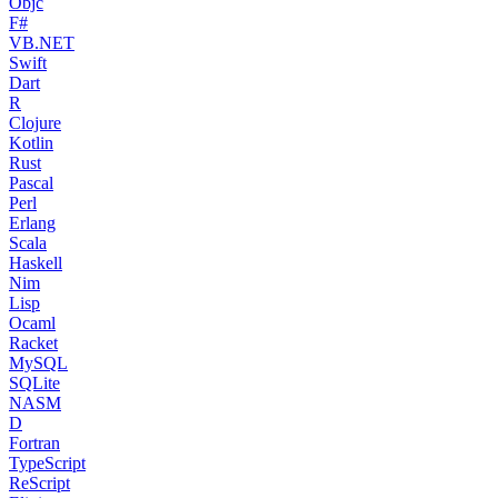
Objc
F#
VB.NET
Swift
Dart
R
Clojure
Kotlin
Rust
Pascal
Perl
Erlang
Scala
Haskell
Nim
Lisp
Ocaml
Racket
MySQL
SQLite
NASM
D
Fortran
TypeScript
ReScript