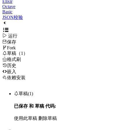
Elixir
Octave
Basic
JSON校验

运行
保存

Fork

草稿（1）

格式刷
历史

嵌入
依赖安装

草稿(1)
已保存
和
草稿
代码:
使用此草稿
删除草稿