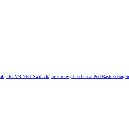
objc
F#
VB.NET
Swift
clojure
Groovy
Lua
Pascal
Perl
Bash
Erlang
S