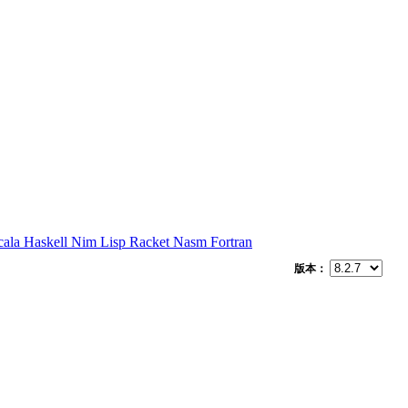
cala
Haskell
Nim
Lisp
Racket
Nasm
Fortran
版本：