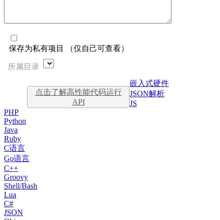
保存为私有项目 （仅自己可查看）
所属目录
嵌入式硬件
点击了解高性能代码运行
JSON解析
API
JS
PHP
Python
Java
Ruby
C语言
Go语言
C++
Groovy
Shell/Bash
Lua
C#
JSON