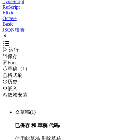
TypeScript
ReScript
Elixir
Octave
Basic
JSON校验

运行
保存

Fork

草稿（1）

格式刷
历史

嵌入
依赖安装

草稿(1)
已保存
和
草稿
代码:
使用此草稿
删除草稿