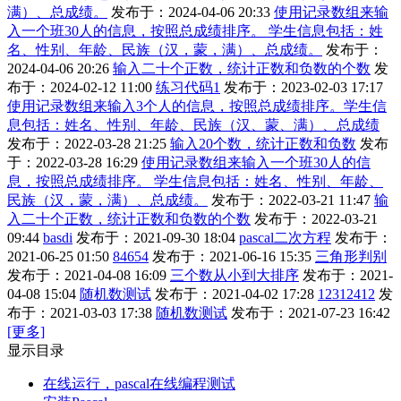
满）、总成绩。
发布于：2024-04-06 20:33
使用记录数组来输
入一个班30人的信息，按照总成绩排序。 学生信息包括：姓
名、性别、年龄、民族（汉，蒙，满）、总成绩。
发布于：
2024-04-06 20:26
输入二十个正数，统计正数和负数的个数
发
布于：2024-02-12 11:00
练习代码1
发布于：2023-02-03 17:17
使用记录数组来输入3个人的信息，按照总成绩排序。学生信
息包括：姓名、性别、年龄、民族（汉、蒙、满）、总成绩
发布于：2022-03-28 21:25
输入20个数，统计正数和负数
发布
于：2022-03-28 16:29
使用记录数组来输入一个班30人的信
息，按照总成绩排序。 学生信息包括：姓名、性别、年龄、
民族（汉，蒙，满）、总成绩。
发布于：2022-03-21 11:47
输
入二十个正数，统计正数和负数的个数
发布于：2022-03-21
09:44
basdi
发布于：2021-09-30 18:04
pascal二次方程
发布于：
2021-06-25 01:50
84654
发布于：2021-06-16 15:35
三角形判别
发布于：2021-04-08 16:09
三个数从小到大排序
发布于：2021-
04-08 15:04
随机数测试
发布于：2021-04-02 17:28
12312412
发
布于：2021-03-03 17:38
随机数测试
发布于：2021-07-23 16:42
[更多]
显示目录
在线运行，pascal在线编程测试