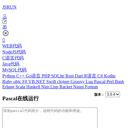
JSRUN
WEB代码
NodeJS代码
C语言代码
Java代码
MySQL代码
Python
C++
Go语言
PHP
SQLite
Rust
Dart
R语言
C#
Kotlin
Ruby
objc
F#
VB.NET
Swift
clojure
Groovy
Lua
Pascal
Perl
Bash
Erlang
Scala
Haskell
Nim
Lisp
Racket
Nasm
Fortran
版本：
Pascal在线运行