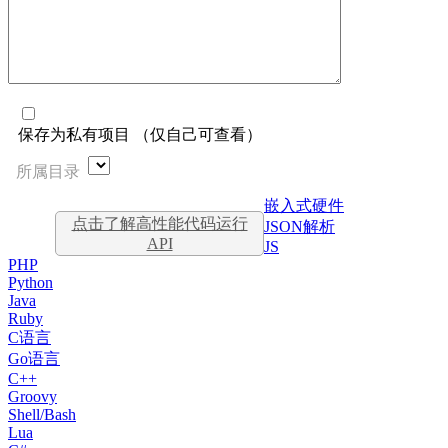
保存为私有项目 （仅自己可查看）
所属目录
嵌入式硬件
点击了解高性能代码运行
JSON解析
API
JS
PHP
Python
Java
Ruby
C语言
Go语言
C++
Groovy
Shell/Bash
Lua