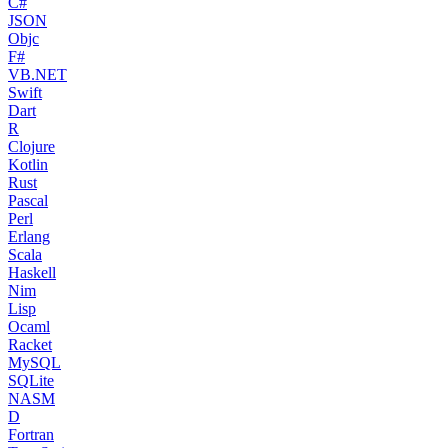
C#
JSON
Objc
F#
VB.NET
Swift
Dart
R
Clojure
Kotlin
Rust
Pascal
Perl
Erlang
Scala
Haskell
Nim
Lisp
Ocaml
Racket
MySQL
SQLite
NASM
D
Fortran