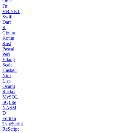
Objc
F#
VB.NET
Swift
Dart
R
Clojure
Kotlin
Rust
Pascal
Perl
Erlang
Scala
Haskell
Nim
Lisp
Ocaml
Racket
MySQL
SQLite
NASM
D
Fortran
TypeScript
ReScript