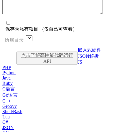
保存为私有项目 （仅自己可查看）
所属目录
嵌入式硬件
点击了解高性能代码运行
JSON解析
API
JS
PHP
Python
Java
Ruby
C语言
Go语言
C++
Groovy
Shell/Bash
Lua
C#
JSON