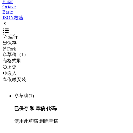
Elixir
Octave
Basic
JSON校验

运行
保存

Fork

草稿（1）

格式刷
历史

嵌入
依赖安装

草稿(1)
已保存
和
草稿
代码:
使用此草稿
删除草稿