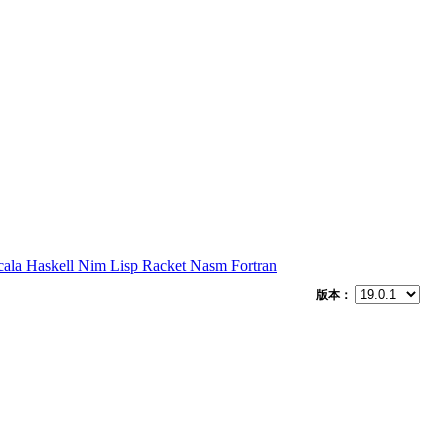
cala
Haskell
Nim
Lisp
Racket
Nasm
Fortran
版本：