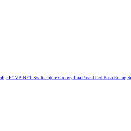
objc
F#
VB.NET
Swift
clojure
Groovy
Lua
Pascal
Perl
Bash
Erlang
S