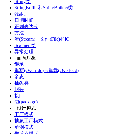
String类
StringBuffer和StringBuilder类
数组。
日期时间
正则表达式
方法.
流(Stream)、文件(File)和IO
Scanner 类
异常处理
面向对象
继承
重写(Override)与重载(Overload)
多态
抽象类
封装
接口
包(package)
设计模式
工厂模式
抽象工厂模式
单例模式
生成器模式